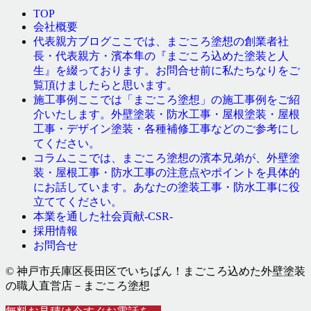
TOP
会社概要
ここでは、まごころ塗想の創業者社
代表親方ブログ
長・代表親方・濱本隼の『まごころ込めた塗装と人
生』を綴っております。お問合せ前に私たちなりをご
覧頂けましたらと思います。
ここでは「まごころ塗想」の施工事例をご紹
施工事例
介いたします。外壁塗装・防水工事・屋根塗装・屋根
工事・デザイン塗装・各種補修工事などのご参考にし
てください。
ここでは、まごころ塗想の濱本兄弟が、外壁塗
コラム
装・屋根工事・防水工事の注意点やポイントを具体的
にお話しています。あなたの塗装工事・防水工事に役
立ててください。
本業を通した社会貢献-CSR-
採用情報
お問合せ
© 神戸市兵庫区長田区でいちばん！まごころ込めた外壁塗装
の職人直営店－まごころ塗想