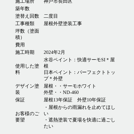
施工場所
神戸市長田区
築年数
塗替え回数
二度目
工事種類
屋根外壁塗装工事
坪数（塗面
積）
費用
施工時期
2024年2月
水谷ペイント：快適サーモSI＊屋
使用した塗
根
料
日本ペイント：パーフェクトトッ
プ＊外壁
デザイン塗
屋根・・サーモホワイト
装
外壁・・ND-460
保証
屋根13年保証 外壁10年保証
・屋根からの雨漏れを止めてほし
お客様のご
い
要望
・遮熱塗装で夏場を快適に過ごし
たい