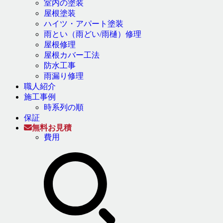
室内の塗装
屋根塗装
ハイツ・アパート塗装
雨とい（雨どい/雨樋）修理
屋根修理
屋根カバー工法
防水工事
雨漏り修理
職人紹介
施工事例
時系列の順
保証
無料お見積
費用