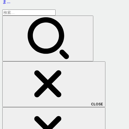
ま...
検
索:
CLOSE