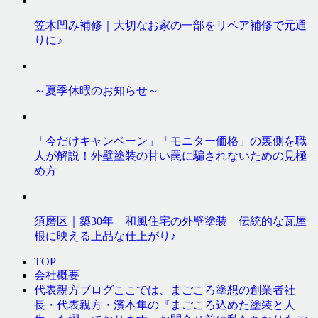
笠木凹み補修｜大切なお家の一部をリペア補修で元通
りに♪
～夏季休暇のお知らせ～
「今だけキャンペーン」「モニター価格」の裏側を職
人が解説！外壁塗装の甘い罠に騙されないための見極
め方
須磨区｜築30年 和風住宅の外壁塗装 伝統的な瓦屋
根に映える上品な仕上がり♪
TOP
会社概要
ここでは、まごころ塗想の創業者社
代表親方ブログ
長・代表親方・濱本隼の『まごころ込めた塗装と人