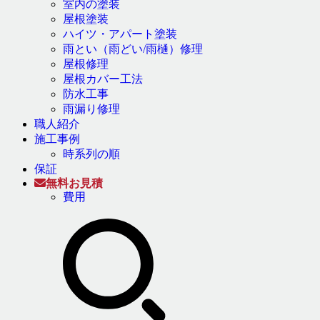
室内の塗装
屋根塗装
ハイツ・アパート塗装
雨とい（雨どい/雨樋）修理
屋根修理
屋根カバー工法
防水工事
雨漏り修理
職人紹介
施工事例
時系列の順
保証
無料お見積
費用