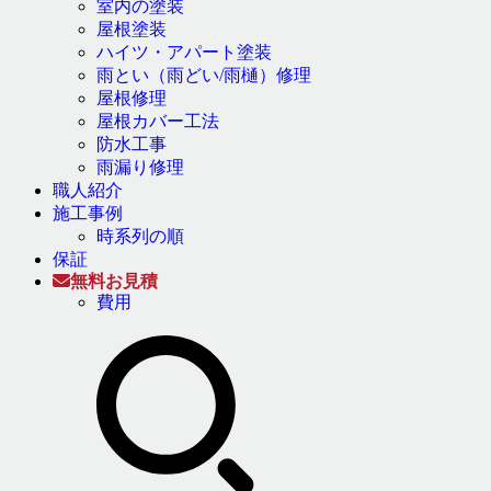
室内の塗装
屋根塗装
ハイツ・アパート塗装
雨とい（雨どい/雨樋）修理
屋根修理
屋根カバー工法
防水工事
雨漏り修理
職人紹介
施工事例
時系列の順
保証
無料お見積
費用