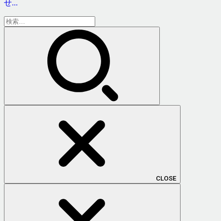
せ...
検
索:
CLOSE