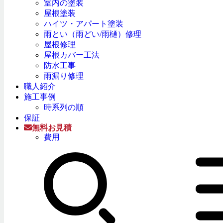
室内の塗装
屋根塗装
ハイツ・アパート塗装
雨とい（雨どい/雨樋）修理
屋根修理
屋根カバー工法
防水工事
雨漏り修理
職人紹介
施工事例
時系列の順
保証
無料お見積
費用