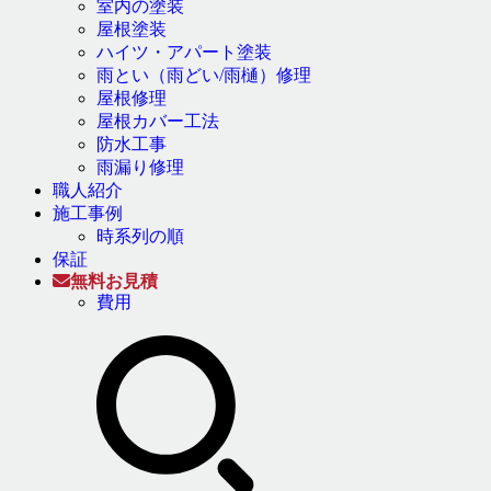
室内の塗装
屋根塗装
ハイツ・アパート塗装
雨とい（雨どい/雨樋）修理
屋根修理
屋根カバー工法
防水工事
雨漏り修理
職人紹介
施工事例
時系列の順
保証
無料お見積
費用