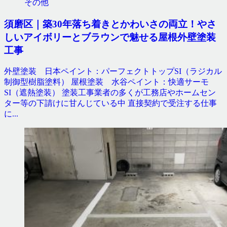
その他
須磨区｜築30年落ち着きとかわいさの両立！やさ
しいアイボリーとブラウンで魅せる屋根外壁塗装
工事
外壁塗装 日本ペイント：パーフェクトトップSI（ラジカル
制御型樹脂塗料） 屋根塗装 水谷ペイント：快適サーモ
SI（遮熱塗装） 塗装工事業者の多くが工務店やホームセン
ター等の下請けに甘んじている中 直接契約で受注する仕事
に...