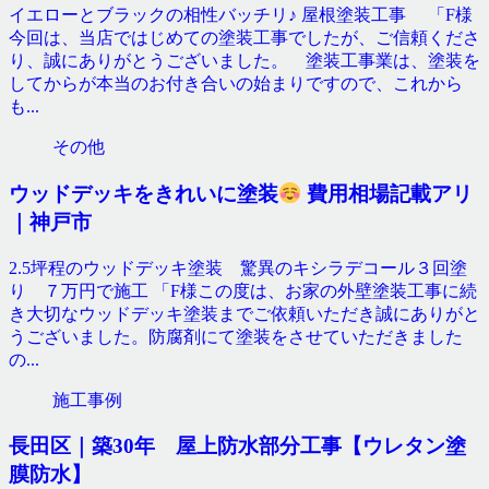
イエローとブラックの相性バッチリ♪ 屋根塗装工事 「F様
今回は、当店ではじめての塗装工事でしたが、ご信頼くださ
り、誠にありがとうございました。 塗装工事業は、塗装を
してからが本当のお付き合いの始まりですので、これから
も...
その他
ウッドデッキをきれいに塗装
費用相場記載アリ
｜神戸市
2.5坪程のウッドデッキ塗装 驚異のキシラデコール３回塗
り ７万円で施工 「F様この度は、お家の外壁塗装工事に続
き大切なウッドデッキ塗装までご依頼いただき誠にありがと
うございました。防腐剤にて塗装をさせていただきました
の...
施工事例
長田区｜築30年 屋上防水部分工事【ウレタン塗
膜防水】