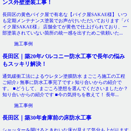
ンス外壁塗装工事！
長田区の黄色バイク屋で有名な【バイク屋SAKAE様】 いつ
も定期メンテナンス塗装でお声がけいただいております「バ
イク屋SAKAE様」 店舗全てが黄色で仕上げられており、一
部塗装されていない箇所の統一感を出すためご依頼いた...
施工事例
長田区｜築20年バルコニー防水工事で長年の悩み
もスッキリ解決！
通気緩衝工法によるウレタン塗膜防水 まごころ施工の工程
ご紹介♪ 無事に防水工事完了です♪ 知り合いからの紹介で
す。 ■どうして、まごころ塗想を選んでくださいましたか？
知り合いからの紹介です ■今の気持ちを教えて！ 長年...
施工事例
長田区｜築30年倉庫前の床防水工事
シャッターを開けるときれいな床が見えて気分も上がります