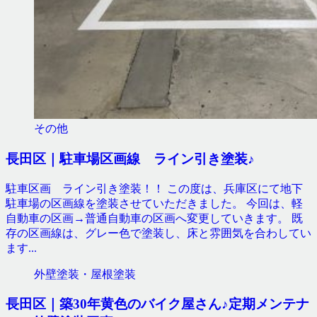
その他
長田区｜駐車場区画線 ライン引き塗装♪
駐車区画 ライン引き塗装！！ この度は、兵庫区にて地下
駐車場の区画線を塗装させていただきました。 今回は、軽
自動車の区画→普通自動車の区画へ変更していきます。 既
存の区画線は、グレー色で塗装し、床と雰囲気を合わしてい
ます...
外壁塗装・屋根塗装
長田区｜築30年黄色のバイク屋さん♪定期メンテナ