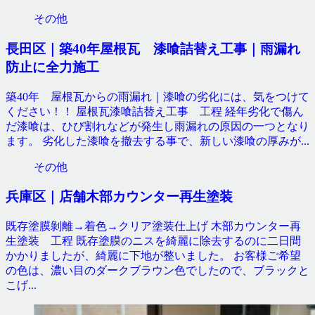
その他
長田区｜築40年屋根瓦 漆喰詰替え工事｜雨漏れ
防止に全力施工
築40年 屋根瓦からの雨漏れ｜漆喰の劣化には、気をつけて
ください！！ 屋根瓦漆喰詰替え工事 工程 経年劣化で傷ん
だ漆喰は、ひび割れなどが発生し雨漏れの原因の一つとなり
ます。 劣化した漆喰を撤去する事で、新しい漆喰の厚みが...
その他
兵庫区｜店舗木部カウンター再生塗装
既存塗膜剝離→着色→クリア塗装仕上げ 木部カウンター再
生塗装 工程 既存塗膜のニスを綺麗に除去するのに二日間
かかりましたが、綺麗に下地が整いました。 お客様ご希望
の色は、濃い目のダークブラウン色でしたので、ブラックと
こげ...