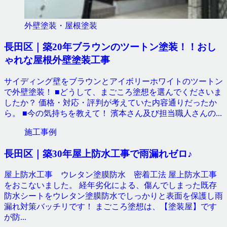
外壁塗装・屋根塗装
長田区｜築20年ブラウンのツートン塗装！！おし
ゃれな屋根外壁塗装工事
サイディング壁をブラウンとアイボリーホワイトのツートン
で外壁塗装！ ■どうして、まごころ塗想を選んでくださいま
したか？ 価格・対応・評判が考えていた内容通りだったか
ら。 ■今の気持ちを教えて！ 濱本さん及び担当職人さんの...
施工事例
長田区｜築30年屋上防水工事で雨漏れゼロ♪
屋上防水工事 ウレタン塗膜防水 密着工法 屋上防水工事
をおこないました。 経年劣化による、傷んでしまった既存
防水シートをウレタン塗膜防水でしっかりと表面を保護し雨
漏れ対策バッチリです！ まごころ塗想は、【塗装屋】です
が防...