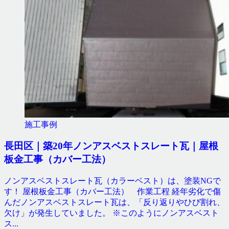
施工事例
長田区｜築20年ノンアスベストスレート瓦｜屋根
板金工事（カバー工法）
ノンアスベストスレート瓦（カラーベスト）は、塗装NGで
す！ 屋根板金工事（カバー工法） 作業工程 経年劣化で傷
んだノンアスベストスレート瓦は、「反り返りやひび割れ、
欠け」が発生していました。 ※このようにノンアスベスト
ス...