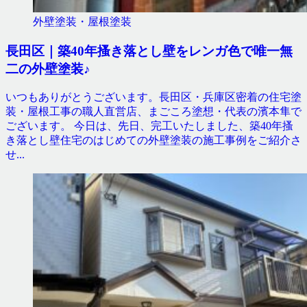
外壁塗装・屋根塗装
長田区｜築40年搔き落とし壁をレンガ色で唯一無
二の外壁塗装♪
いつもありがとうございます。長田区・兵庫区密着の住宅塗
装・屋根工事の職人直営店、まごころ塗想・代表の濱本隼で
ございます。 今日は、先日、完工いたしました、築40年搔
き落とし壁住宅のはじめての外壁塗装の施工事例をご紹介さ
せ...