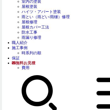
室内の塗装
屋根塗装
ハイツ・アパート塗装
雨とい（雨どい/雨樋）修理
屋根修理
屋根カバー工法
防水工事
雨漏り修理
職人紹介
施工事例
時系列の順
保証
無料お見積
費用