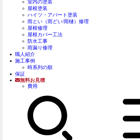
室内の塗装
屋根塗装
ハイツ・アパート塗装
雨とい（雨どい/雨樋）修理
屋根修理
屋根カバー工法
防水工事
雨漏り修理
職人紹介
施工事例
時系列の順
保証
無料お見積
費用