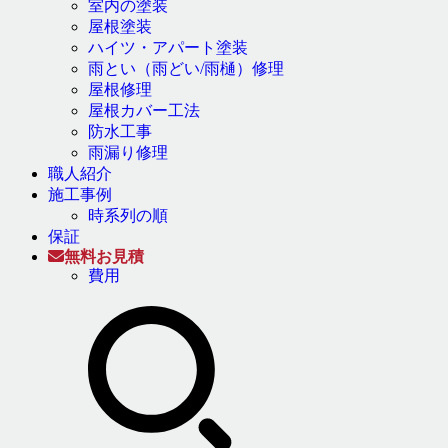
室内の塗装
屋根塗装
ハイツ・アパート塗装
雨とい（雨どい/雨樋）修理
屋根修理
屋根カバー工法
防水工事
雨漏り修理
職人紹介
施工事例
時系列の順
保証
無料お見積
費用