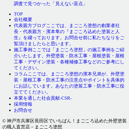
調査で見つかった「見えない盲点」
TOP
会社概要
ここでは、まごころ塗想の創業者社
代表親方ブログ
長・代表親方・濱本隼の『まごころ込めた塗装と人
生』を綴っております。お問合せ前に私たちなりをご
覧頂けましたらと思います。
ここでは「まごころ塗想」の施工事例をご紹
施工事例
介いたします。外壁塗装・防水工事・屋根塗装・屋根
工事・デザイン塗装・各種補修工事などのご参考にし
てください。
ここでは、まごころ塗想の濱本兄弟が、外壁塗
コラム
装・屋根工事・防水工事の注意点やポイントを具体的
にお話しています。あなたの塗装工事・防水工事に役
立ててください。
本業を通した社会貢献-CSR-
採用情報
お問合せ
© 神戸市兵庫区長田区でいちばん！まごころ込めた外壁塗装
の職人直営店－まごころ塗想