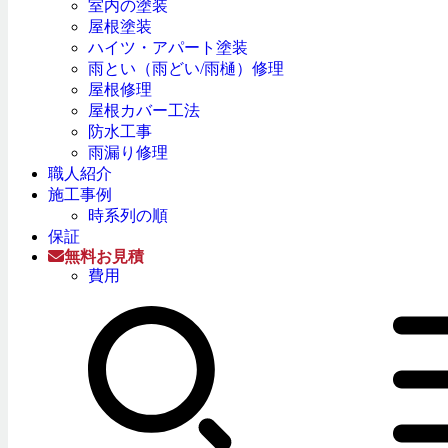
室内の塗装
屋根塗装
ハイツ・アパート塗装
雨とい（雨どい/雨樋）修理
屋根修理
屋根カバー工法
防水工事
雨漏り修理
職人紹介
施工事例
時系列の順
保証
無料お見積
費用