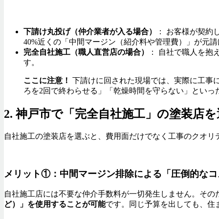
下請け丸投げ（仲介業者が入る場合）
： お客様が契約
40%近くの「中間マージン（紹介料や管理費）」が元
完全自社施工（職人直営店の場合）
： 自社で職人を抱
す。
ここに注意！
下請けに回された現場では、実際に工事に
ろを2回で終わらせる」「乾燥時間を守らない」といっ
2. 神戸市で「完全自社施工」の塗装店
自社施工の塗装店を選ぶと、費用面だけでなく工事のクオリ
メリット①：中間マージン排除による「圧倒的なコ
自社施工店には不要な仲介手数料が一切発生しません。その
ど）」を使用することが可能
です。同じ予算を出しても、住