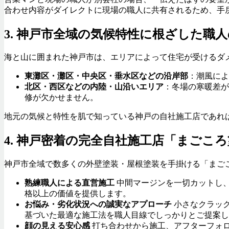
合わせ内容がダイレクトに現場の職人に共有されるため、手
3. 神戸市全域の気候特性に根ざした職
海と山に囲まれた神戸市は、エリアによって住宅が受けるダ
東灘区・灘区・中央区・垂水区などの沿岸部
：潮風によ
北区・西区などの内陸・山沿いエリア
：冬場の寒暖差が
修が欠かせません。
地元の気候と特性を肌で知っている神戸の自社施工店であれ
4. 神戸密着の完全自社施工店「まごこ
神戸市全域で数多くの外壁塗装・屋根塗装を手掛ける「まご
熟練職人による直営施工
中間マージンを一切カットし
格以上の価値を提供します。
お悩み・劣化状況への誠実なアプローチ
小さなクラッ
基づいた最適な施工法を職人目線でしっかりとご提案し
顔の見える安心感
打ち合わせから施工、アフターフォ