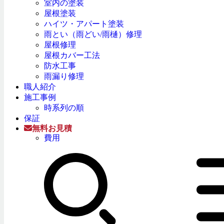
室内の塗装
屋根塗装
ハイツ・アパート塗装
雨とい（雨どい/雨樋）修理
屋根修理
屋根カバー工法
防水工事
雨漏り修理
職人紹介
施工事例
時系列の順
保証
無料お見積
費用