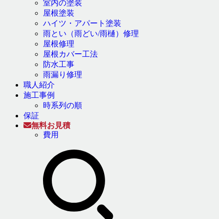
室内の塗装
屋根塗装
ハイツ・アパート塗装
雨とい（雨どい/雨樋）修理
屋根修理
屋根カバー工法
防水工事
雨漏り修理
職人紹介
施工事例
時系列の順
保証
無料お見積
費用