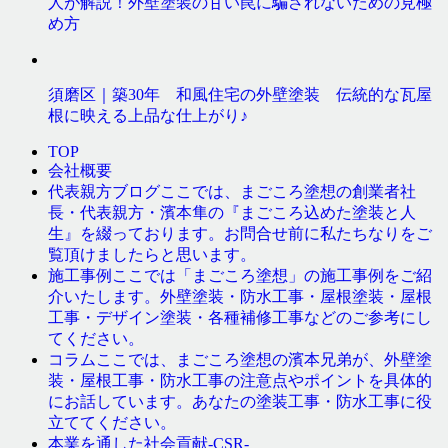
人が解説！外壁塗装の甘い罠に騙されないための見極
め方
須磨区｜築30年 和風住宅の外壁塗装 伝統的な瓦屋
根に映える上品な仕上がり♪
TOP
会社概要
ここでは、まごころ塗想の創業者社
代表親方ブログ
長・代表親方・濱本隼の『まごころ込めた塗装と人
生』を綴っております。お問合せ前に私たちなりをご
覧頂けましたらと思います。
ここでは「まごころ塗想」の施工事例をご紹
施工事例
介いたします。外壁塗装・防水工事・屋根塗装・屋根
工事・デザイン塗装・各種補修工事などのご参考にし
てください。
ここでは、まごころ塗想の濱本兄弟が、外壁塗
コラム
装・屋根工事・防水工事の注意点やポイントを具体的
にお話しています。あなたの塗装工事・防水工事に役
立ててください。
本業を通した社会貢献-CSR-