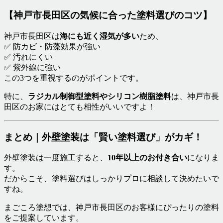
【神戸市長田区の気候に合った塗料選びのコツ】
神戸市長田区は
海にも近く湿気が多い
ため、
✅ 防カビ・防藻効果が強い
✅ 汚れにくい
✅ 紫外線に強い
この3つを重視するのがポイントです。
特に、
ラジカル制御型塗料やシリコン樹脂塗料
は、神戸市長
田区のお家にはとても相性がいいですよ！
まとめ｜外壁塗装は「賢い塗料選び」がカギ！
外壁塗装は一度施工すると、
10年以上のお付き合い
になりま
す。
だからこそ、塗料選びはしっかりプロに相談して決めたいで
すね。
まごころ塗想では、神戸市長田区のお客様にぴったりの塗料
をご提案しています。