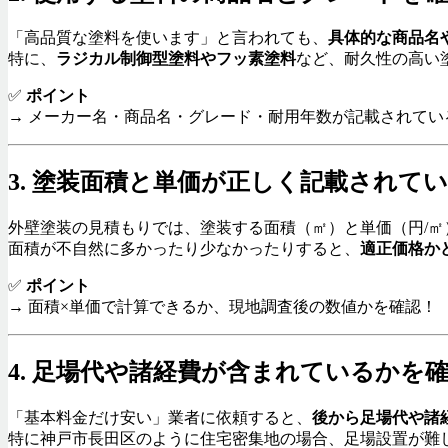
「高品質な塗料を使います」と言われても、
具体的な商品名
特に、
ラジカル制御型塗料やフッ素塗料
など、耐久性の高い
✅
ポイント
→ メーカー名・商品名・グレード・耐用年数が記載されてい
3. 塗装面積と単価が正しく記載されて
外壁塗装の見積もりでは、塗装する面積（㎡）と単価（円/
面積が不自然に多かったり少なかったりすると、
適正価格か
✅
ポイント
→ 面積×単価で計算できるか、現地調査後の数値かを確認！
4. 足場代や諸経費が含まれているかを
「基本料金だけ安い」業者に依頼すると、
後から足場代や諸
特に神戸市長田区のように住宅密集地の場合、足場設置が難