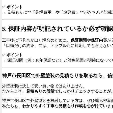
✅
ポイント
→ 見積もりに**「足場費用」
や
「諸経費」**がきちんと記
5. 保証内容が明記されているか必ず確
工事後に不具合が出た場合のために、
保証期間や保証内容
が
「口頭だけの約束」では、トラブル時に対応してもらえない
✅
ポイント
→ 保証期間（例：10年保証など）と対象範囲が明確になって
神戸市長田区で外壁塗装の見積もりを取るなら、信
外壁塗装は決して安い買い物ではありません。
だからこそ、
見積もりの段階でしっかりチェックすることが
神戸市長田区で外壁塗装を検討している方は、ぜひ地元密着
私たちも、
わかりやすく丁寧な見積もり作成を心がけていま