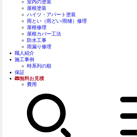
室内の塗装
屋根塗装
ハイツ・アパート塗装
雨とい（雨どい/雨樋）修理
屋根修理
屋根カバー工法
防水工事
雨漏り修理
職人紹介
施工事例
時系列の順
保証
無料お見積
費用