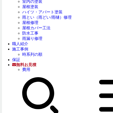
室内の塗装
屋根塗装
ハイツ・アパート塗装
雨とい（雨どい/雨樋）修理
屋根修理
屋根カバー工法
防水工事
雨漏り修理
職人紹介
施工事例
時系列の順
保証
無料お見積
費用