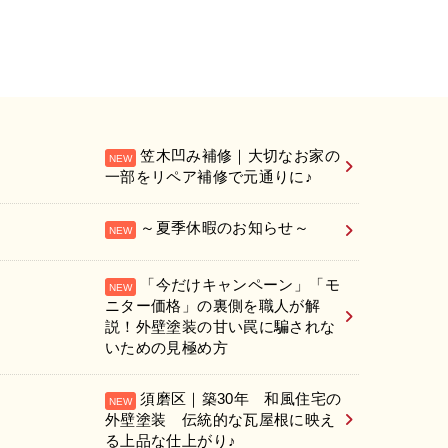
笠木凹み補修｜大切なお家の
一部をリペア補修で元通りに♪
～夏季休暇のお知らせ～
「今だけキャンペーン」「モ
ニター価格」の裏側を職人が解
説！外壁塗装の甘い罠に騙されな
いための見極め方
須磨区｜築30年 和風住宅の
外壁塗装 伝統的な瓦屋根に映え
る上品な仕上がり♪