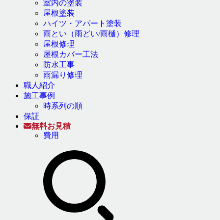
室内の塗装
屋根塗装
ハイツ・アパート塗装
雨とい（雨どい/雨樋）修理
屋根修理
屋根カバー工法
防水工事
雨漏り修理
職人紹介
施工事例
時系列の順
保証
無料お見積
費用