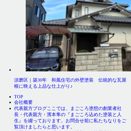
須磨区｜築30年 和風住宅の外壁塗装 伝統的な瓦屋
根に映える上品な仕上がり♪
TOP
会社概要
ここでは、まごころ塗想の創業者社
代表親方ブログ
長・代表親方・濱本隼の『まごころ込めた塗装と人
生』を綴っております。お問合せ前に私たちなりをご
覧頂けましたらと思います。