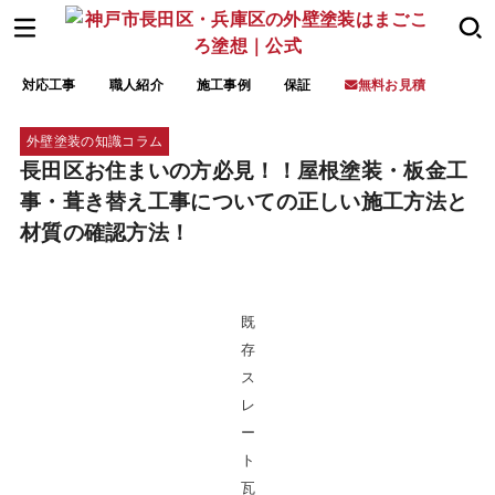
対応工事
職人紹介
施工事例
保証
無料お見積
外壁塗装の知識コラム
長田区お住まいの方必見！！屋根塗装・板金工
事・葺き替え工事についての正しい施工方法と
材質の確認方法！
既
存
ス
レ
ー
ト
瓦