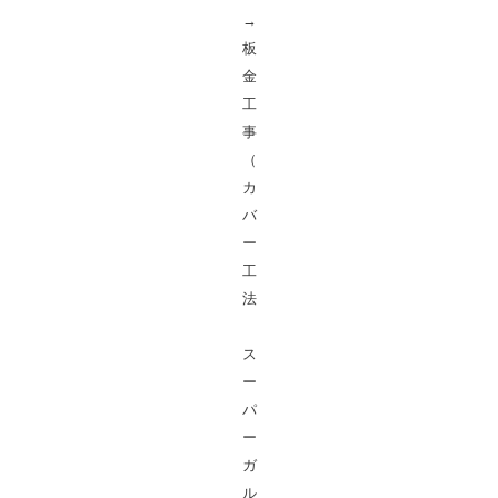
→
板
金
工
事
（
カ
バ
ー
工
法
ス
ー
パ
ー
ガ
ル