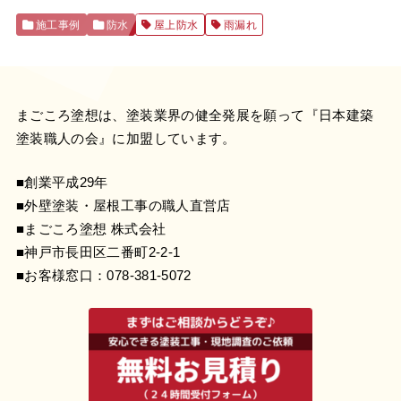
施工事例
防水
屋上防水
雨漏れ
まごころ塗想は、塗装業界の健全発展を願って『
日本建築
塗装職人の会
』に加盟しています。
■創業平成29年
■外壁塗装・屋根工事の職人直営店
■まごころ塗想 株式会社
■神戸市長田区二番町2-2-1
■お客様窓口：
078-381-5072