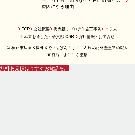
ー」って何？知らないと逆に雨漏りの
原因になる理由
TOP
会社概要
代表親方ブログ
施工事例
コラム
本業を通した社会貢献-CSR-
採用情報
お問合せ
© 神戸市兵庫区長田区でいちばん！まごころ込めた外壁塗装の職人
直営店－まごころ塗想
無料お見積は今すぐお電話を。