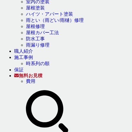
室内の塗装
屋根塗装
ハイツ・アパート塗装
雨とい（雨どい/雨樋）修理
屋根修理
屋根カバー工法
防水工事
雨漏り修理
職人紹介
施工事例
時系列の順
保証
無料お見積
費用