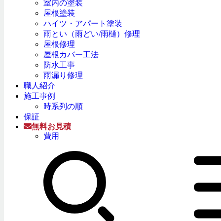
室内の塗装
屋根塗装
ハイツ・アパート塗装
雨とい（雨どい/雨樋）修理
屋根修理
屋根カバー工法
防水工事
雨漏り修理
職人紹介
施工事例
時系列の順
保証
無料お見積
費用