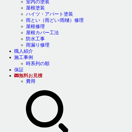
室内の塗装
屋根塗装
ハイツ・アパート塗装
雨とい（雨どい/雨樋）修理
屋根修理
屋根カバー工法
防水工事
雨漏り修理
職人紹介
施工事例
時系列の順
保証
無料お見積
費用