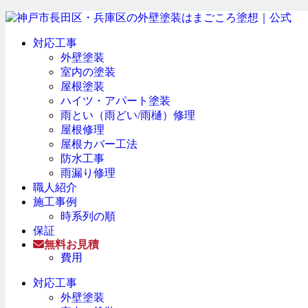
対応工事
外壁塗装
室内の塗装
屋根塗装
ハイツ・アパート塗装
雨とい（雨どい/雨樋）修理
屋根修理
屋根カバー工法
防水工事
雨漏り修理
職人紹介
施工事例
時系列の順
保証
無料お見積
費用
対応工事
外壁塗装