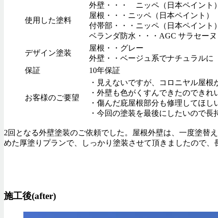
外壁・・・ ニッペ（日本ペイント）
屋根・・・ニッペ（日本ペイント）
使用した塗料
付帯部・・・ニッペ（日本ペイント）
ベランダ防水・・・AGC サラセーヌ
屋根・・グレー
デザイン塗装
外壁・・ベージュ系でナチュラルに
保証
10年保証
・見えないですが、コロニヤル屋根
・外壁も色がくすんできたのできれ
お客様のご要望
・傷んだ庇屋根部分も修理してほし
・今回の塗装を最後にしたいので長
2回となる外壁塗装のご依頼でした。屋根外壁は、一度塗替
めた厚塗りプランで、しっかり塗装させて頂きましたので、
施工後(after)