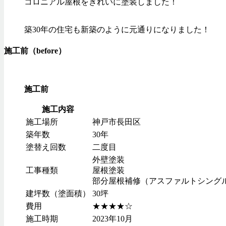
コロニアル屋根をきれいに塗装しました！
築30年の住宅も新築のように元通りになりました！
施工前（before）
施工前
施工内容
施工場所
神戸市長田区
築年数
30年
塗替え回数
二度目
外壁塗装
工事種類
屋根塗装
部分屋根補修（アスファルトシング
建坪数（塗面積）
30坪
費用
★★★★☆
施工時期
2023年10月