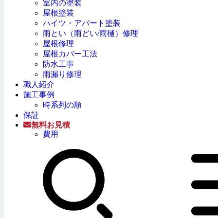
室内の塗装
屋根塗装
ハイツ・アパート塗装
雨とい（雨どい/雨樋）修理
屋根修理
屋根カバー工法
防水工事
雨漏り修理
職人紹介
施工事例
時系列の順
保証
無料お見積
費用