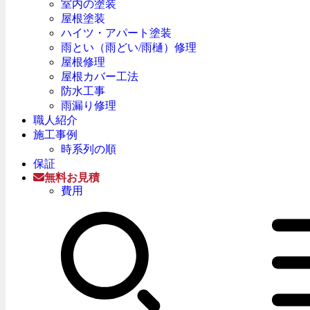
室内の塗装
屋根塗装
ハイツ・アパート塗装
雨とい（雨どい/雨樋）修理
屋根修理
屋根カバー工法
防水工事
雨漏り修理
職人紹介
施工事例
時系列の順
保証
無料お見積
費用