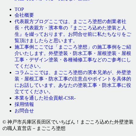
TOP
会社概要
ここでは、まごころ塗想の創業者社
代表親方ブログ
長・代表親方・濱本隼の『まごころ込めた塗装と人
生』を綴っております。お問合せ前に私たちなりをご
覧頂けましたらと思います。
ここでは「まごころ塗想」の施工事例をご紹
施工事例
介いたします。外壁塗装・防水工事・屋根塗装・屋根
工事・デザイン塗装・各種補修工事などのご参考にし
てください。
ここでは、まごころ塗想の濱本兄弟が、外壁塗
コラム
装・屋根工事・防水工事の注意点やポイントを具体的
にお話しています。あなたの塗装工事・防水工事に役
立ててください。
本業を通した社会貢献-CSR-
採用情報
お問合せ
© 神戸市兵庫区長田区でいちばん！まごころ込めた外壁塗装
の職人直営店－まごころ塗想