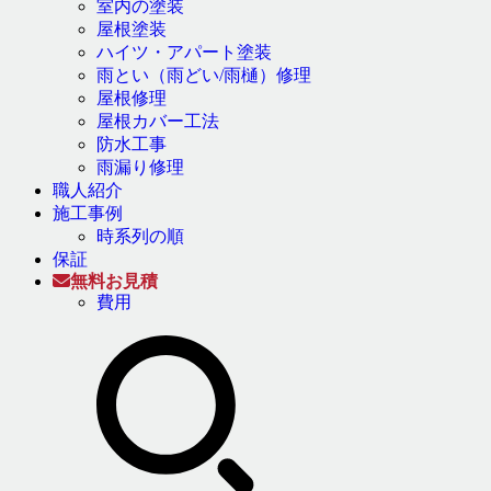
室内の塗装
屋根塗装
ハイツ・アパート塗装
雨とい（雨どい/雨樋）修理
屋根修理
屋根カバー工法
防水工事
雨漏り修理
職人紹介
施工事例
時系列の順
保証
無料お見積
費用