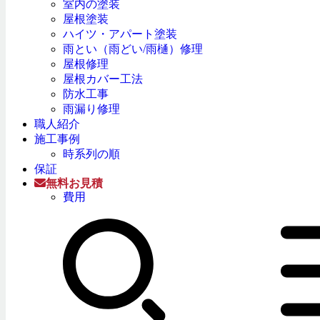
室内の塗装
屋根塗装
ハイツ・アパート塗装
雨とい（雨どい/雨樋）修理
屋根修理
屋根カバー工法
防水工事
雨漏り修理
職人紹介
施工事例
時系列の順
保証
無料お見積
費用