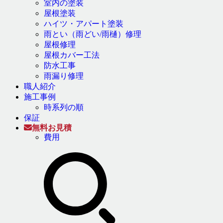
室内の塗装
屋根塗装
ハイツ・アパート塗装
雨とい（雨どい/雨樋）修理
屋根修理
屋根カバー工法
防水工事
雨漏り修理
職人紹介
施工事例
時系列の順
保証
無料お見積
費用