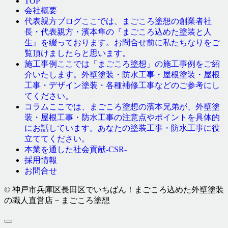
TOP
会社概要
ここでは、まごころ塗想の創業者社
代表親方ブログ
長・代表親方・濱本隼の『まごころ込めた塗装と人
生』を綴っております。お問合せ前に私たちなりをご
覧頂けましたらと思います。
ここでは「まごころ塗想」の施工事例をご紹
施工事例
介いたします。外壁塗装・防水工事・屋根塗装・屋根
工事・デザイン塗装・各種補修工事などのご参考にし
てください。
ここでは、まごころ塗想の濱本兄弟が、外壁塗
コラム
装・屋根工事・防水工事の注意点やポイントを具体的
にお話しています。あなたの塗装工事・防水工事に役
立ててください。
本業を通した社会貢献-CSR-
採用情報
お問合せ
© 神戸市兵庫区長田区でいちばん！まごころ込めた外壁塗装
の職人直営店－まごころ塗想