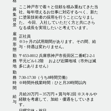
格
ここ神戸市で着々と信頼を積み重ねてきた当
募
社。毎年増えるお仕事に対応するべく、新た
集
に塗装技術者の採用を行うことになりまし
背
た。 今回、入社していただく方と共にさら
景
なる成長を実現したいと考えています。
雇
正社員
用
※3ヶ月の試用期間があります。その間、給
形
与・待遇は変わりません。
態
勤
〒653-0012 兵庫県神戸市長田区二番町2-2-1
務
平元ビル1.2階 および近隣地域（市外は滅
地
多にありません）
勤
務
7:30-17:30（うち8時間労働）
時
※時間外残業時間：ひと月20時間以内
間
月給20万円～35万円＋賞与年2回 ※スキルや
給
経験を考慮して、加給・優遇をしていきま
与
す。
日曜定休・祝日