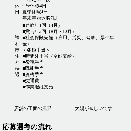
休
GW休暇4日
日
夏季休暇4日
年末年始休暇7日
■昇給年1回（4月）
■賞与年2回（8月・12月）
福
■社会保険完備（雇用、労災、健康、厚生年
利
金）
厚
＜各種手当＞
生
■時間外手当（全額支給）
と
■役職手当
待
■職能手当
遇
■資格手当
■交通費
■作業服は支給
店舗の正面の風景
太陽が眩しいです
応募選考の流れ