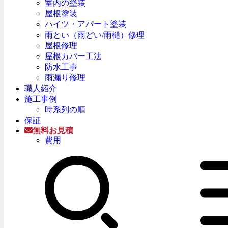
室内の塗装
屋根塗装
ハイツ・アパート塗装
雨とい（雨どい/雨樋）修理
屋根修理
屋根カバー工法
防水工事
雨漏り修理
職人紹介
施工事例
時系列の順
保証
無料お見積
費用